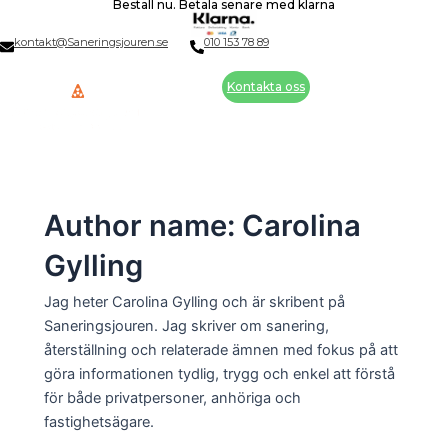
Beställ nu. Betala senare med klarna
Skip
Post
to
pagination
kontakt@Saneringsjouren.se
010 153 78 89
content
Kontakta oss
Author name: Carolina
Gylling
Jag heter Carolina Gylling och är skribent på
Saneringsjouren. Jag skriver om sanering,
återställning och relaterade ämnen med fokus på att
göra informationen tydlig, trygg och enkel att förstå
för både privatpersoner, anhöriga och
fastighetsägare.