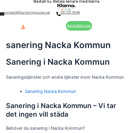
Beställ nu. Betala senare med klarna
Skip
to
kontakt@Saneringsjouren.se
010 153 78 89
content
Kontakta oss
sanering Nacka Kommun
Sanering i Nacka Kommun
Saneringstjänster och andra tjänster inom Nacka Kommun
Sanering Nacka Kommun
Sanering i Nacka Kommun – Vi tar
det ingen vill städa
Behöver du sanering i Nacka Kommun?