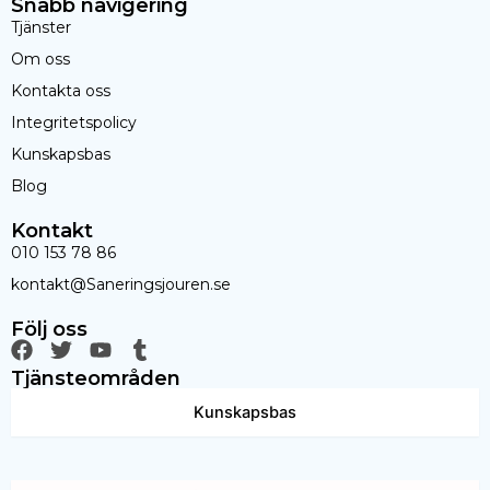
Snabb navigering
Tjänster
Om oss
Kontakta oss
Integritetspolicy
Kunskapsbas
Blog
Kontakt
010 153 78 86
kontakt@Saneringsjouren.se
Följ oss
F
T
Y
T
a
w
o
u
Tjänsteområden
c
i
u
m
e
t
t
b
Kunskapsbas
b
t
u
l
o
e
b
r
o
r
e