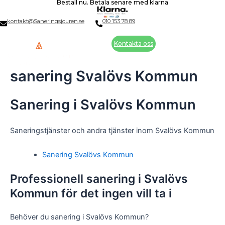
Beställ nu. Betala senare med klarna
Skip
to
kontakt@Saneringsjouren.se
010 153 78 89
content
Kontakta oss
sanering Svalövs Kommun
Sanering i Svalövs Kommun
Saneringstjänster och andra tjänster inom Svalövs Kommun
Sanering Svalövs Kommun
Professionell sanering i Svalövs
Kommun för det ingen vill ta i
Behöver du sanering i Svalövs Kommun?