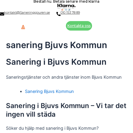
Beställ nu. Betala senare med klarna
Skip
to
kontakt@Saneringsjouren.se
010 153 78 89
content
Kontakta oss
sanering Bjuvs Kommun
Sanering i Bjuvs Kommun
Saneringstjänster och andra tjänster inom Bjuvs Kommun
Sanering Bjuvs Kommun
Sanering i Bjuvs Kommun – Vi tar det
ingen vill städa
Söker du hjälp med sanering i Bjuvs Kommun?