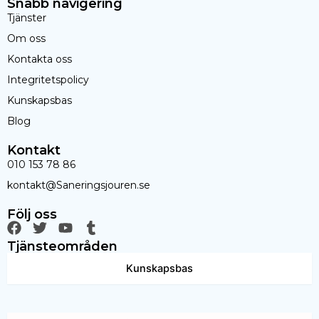
Snabb navigering
Tjänster
Om oss
Kontakta oss
Integritetspolicy
Kunskapsbas
Blog
Kontakt
010 153 78 86
kontakt@Saneringsjouren.se
Följ oss
F
T
Y
T
a
w
o
u
Tjänsteområden
c
i
u
m
e
t
t
b
Kunskapsbas
b
t
u
l
o
e
b
r
o
r
e