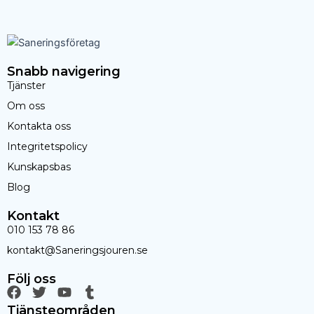
Snabb navigering
Tjänster
Om oss
Kontakta oss
Integritetspolicy
Kunskapsbas
Blog
Kontakt
010 153 78 86
kontakt@Saneringsjouren.se
Följ oss
F
T
Y
T
a
w
o
u
Tjänsteområden