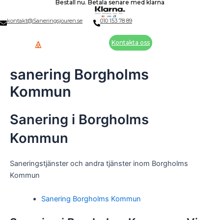
Beställ nu. Betala senare med klarna
Skip
to
kontakt@Saneringsjouren.se
010 153 78 89
content
Kontakta oss
sanering Borgholms
Kommun
Sanering i Borgholms
Kommun
Saneringstjänster och andra tjänster inom Borgholms
Kommun
Sanering Borgholms Kommun