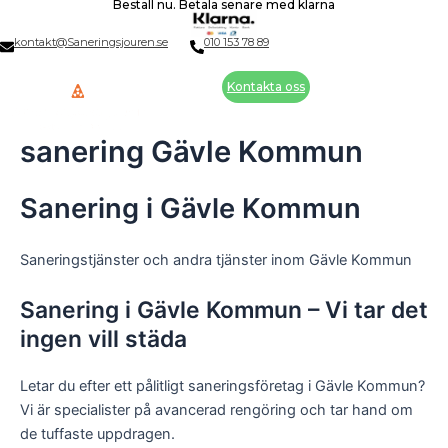
Beställ nu. Betala senare med klarna
Skip
to
kontakt@Saneringsjouren.se
010 153 78 89
content
Kontakta oss
sanering Gävle Kommun
Sanering i Gävle Kommun
Saneringstjänster och andra tjänster inom Gävle Kommun
Sanering i Gävle Kommun – Vi tar det
ingen vill städa
Letar du efter ett pålitligt saneringsföretag i Gävle Kommun?
Vi är specialister på avancerad rengöring och tar hand om
de tuffaste uppdragen.