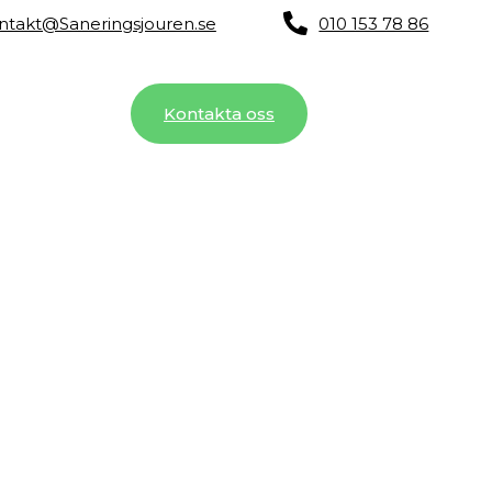
ntakt@Saneringsjouren.se
010 153 78 86
m oss
Blog
Kontakta oss