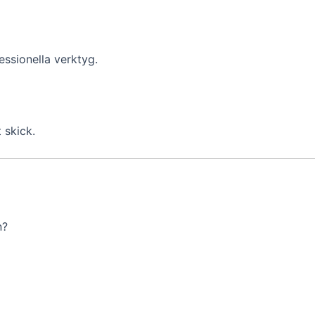
ssionella verktyg.
 skick.
n?