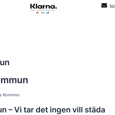
ko
Tjänster
O
mun
Kommun
iks Kommun
 – Vi tar det ingen vill städa