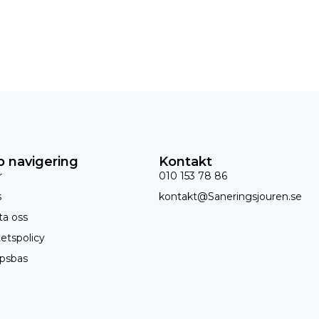
 navigering
Kontakt
r
010 153 78 86
s
kontakt@Saneringsjouren.se
ta oss
tetspolicy
psbas