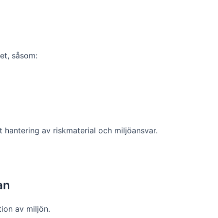
et, såsom:
 hantering av riskmaterial och miljöansvar.
an
ion av miljön.