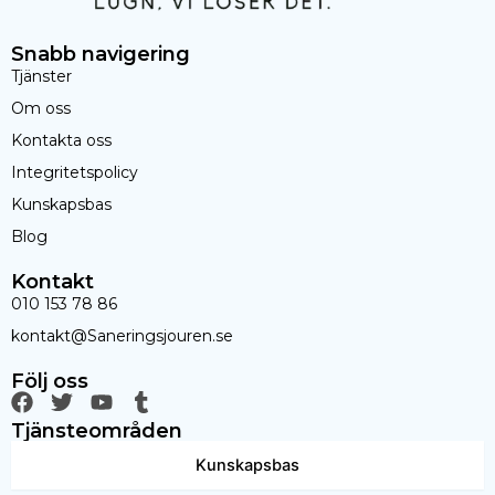
Snabb navigering
Tjänster
Om oss
Kontakta oss
Integritetspolicy
Kunskapsbas
Blog
Kontakt
010 153 78 86
kontakt@Saneringsjouren.se
Följ oss
F
T
Y
T
a
w
o
u
Tjänsteområden
c
i
u
m
e
t
t
b
Kunskapsbas
b
t
u
l