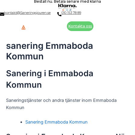
Beställ nu. Betala senare med klarna
Skip
to
kontakt@Saneringsjouren.se
010 153 78 89
content
Kontakta oss
sanering Emmaboda
Kommun
Sanering i Emmaboda
Kommun
Saneringstjänster och andra tjänster inom Emmaboda
Kommun
Sanering Emmaboda Kommun