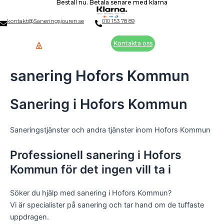
Beställ nu. Betala senare med klarna
Skip
to
kontakt@Saneringsjouren.se
010 153 78 89
content
Kontakta oss
sanering Hofors Kommun
Sanering i Hofors Kommun
Saneringstjänster och andra tjänster inom Hofors Kommun
Professionell sanering i Hofors
Kommun för det ingen vill ta i
Söker du hjälp med sanering i Hofors Kommun?
Vi är specialister på sanering och tar hand om de tuffaste
uppdragen.