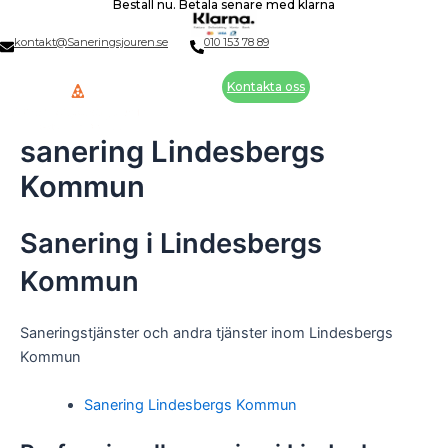
Beställ nu. Betala senare med klarna
Skip
to
kontakt@Saneringsjouren.se
010 153 78 89
content
Kontakta oss
sanering Lindesbergs
Kommun
Sanering i Lindesbergs
Kommun
Saneringstjänster och andra tjänster inom Lindesbergs
Kommun
Sanering Lindesbergs Kommun