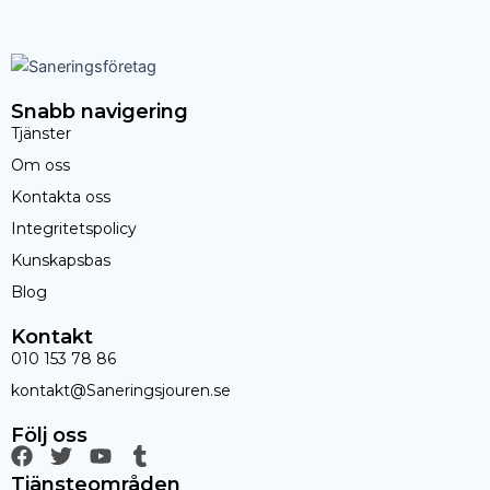
Snabb navigering
Tjänster
Om oss
Kontakta oss
Integritetspolicy
Kunskapsbas
Blog
Kontakt
010 153 78 86
kontakt@Saneringsjouren.se
Följ oss
F
T
Y
T
a
w
o
u
Tjänsteområden