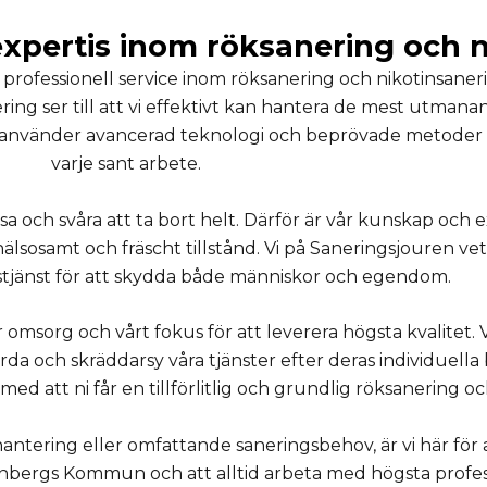
expertis inom röksanering och 
fessionell service inom röksanering och nikotinsanering, 
ing ser till att vi effektivt kan hantera de mest utman
använder avancerad teknologi och beprövade metoder för
varje sant arbete.
isa och svåra att ta bort helt. Därför är vår kunskap och 
hälsosamt och fräscht tillstånd. Vi på Saneringsjouren ve
ingstjänst för att skydda både människor och egendom.
org och vårt fokus för att leverera högsta kvalitet. Vi
a och skräddarsy våra tjänster efter deras individuella
med att ni får en tillförlitlig och grundlig röksanering o
tering eller omfattande saneringsbehov, är vi här för att
bergs Kommun och att alltid arbeta med högsta profess