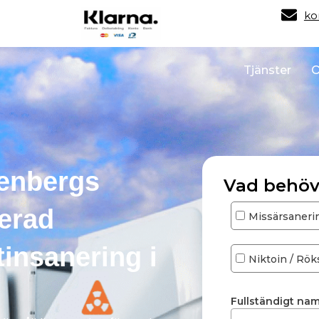
ko
Tjänster
O
kenbergs
Vad behöv
erad
Missärsaneri
insanering i
Niktoin / Rök
Fullständigt na