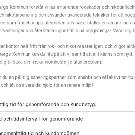
s Kommun förstår vi hur irriterande rökskador och nikotinfläckar k
h nikotinsanering och använder avancerade tekniker för att noggra
rvice som fräschar upp utrymmen och säkerställer en renare inomh
väntningar och återställa lugnet till dina omgivningar. Vänd dig til
 kontor helt fritt från rök- och nikotinrester igen, och vi gör alltid
ommun kan du lita på att vi ser till att allt känns som nytt. Vi 
e dig tillbaka din friska inomhusmiljö utan problem.
er du en pålitlig saneringspartner som snabbt och effektivt tar it
 och låt oss vara din hjälp för en renare miljö!
ttlig tid för genomförande och Kundbetyg.
 och tidsintervall för genomförande
Genomsnittlig tid och Kundomdömen