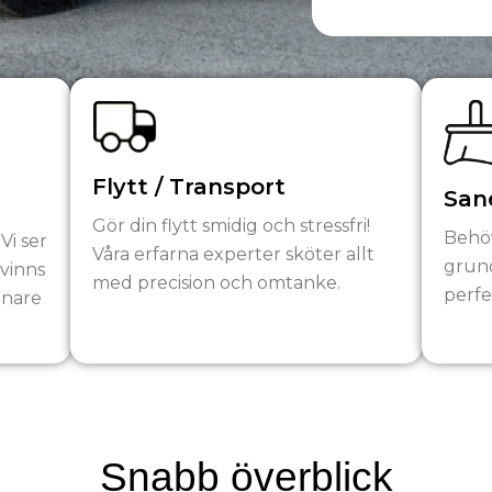
Flytt / Transport
Sane
Gör din flytt smidig och stressfri!
Behö
 Vi ser
Våra erfarna experter sköter allt
grund
rvinns
med precision och omtanke.
perfe
önare
Snabb överblick