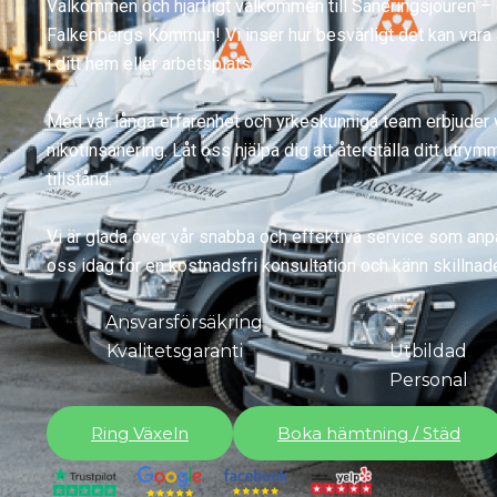
Välkommen och hjärtligt välkommen till Saneringsjouren – di
Falkenbergs Kommun! Vi inser hur besvärligt det kan vara a
i ditt hem eller arbetsplats.
Med vår långa erfarenhet och yrkeskunniga team erbjuder v
nikotinsanering. Låt oss hjälpa dig att återställa ditt utry
tillstånd.
Vi är glada över vår snabba och effektiva service som anp
oss idag för en kostnadsfri konsultation och känn skillna
Ansvarsförsäkring
Kvalitetsgaranti
Utbildad
Personal
Ring Växeln
Boka hämtning / Städ