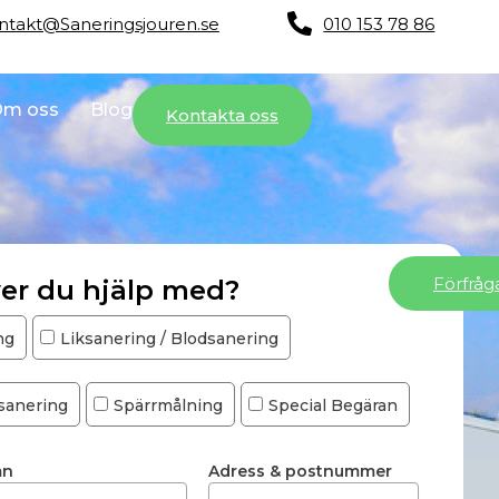
ntakt@Saneringsjouren.se
010 153 78 86
m oss
Blog
Kontakta oss
Förfråg
er du hjälp med?
ng
Liksanering / Blodsanering
sanering
Spärrmålning
Special Begäran
mn
Adress & postnummer