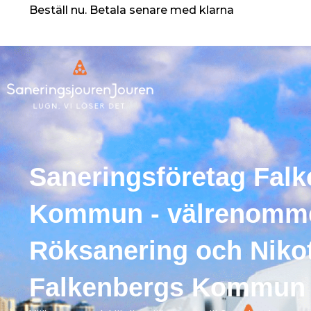
Skip
Beställ nu. Betala senare med klarna
to
content
Saneringsföretag Fal
Kommun - välrenomm
Röksanering och Nikot
Falkenbergs Kommun