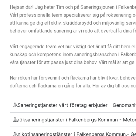
Hejsan där! Jag heter Tim och på Saneringsjouren i Falkenberg
Vårt professionella team specialiserar sig på röksanering oc
att kunna ge dig effektiv, skräddarsydd och miljövänlig se
behöver omfattande sanering är vi redo att överträffa dina för
Vårt engagerade team vet hur viktigt det är att få ditt hem eller
kunskap och kompetens inom saneringsbranschen i Falkenbergs K
våra tjänster för att passa just dina behov. Vårt mål är att g
När röken har försvunnit och fläckarna har blivit kvar, behöv
dofterna och fläckarna en gång för alla. Hör av dig till oss nu
Saneringstjänster vårt företag erbjuder - Genomsni
röksaneringstjänster i Falkenbergs Kommun - Metod
nikotinsaneringstjänster i Falkenbergs Kommun.- 