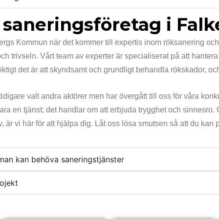
lt saneringsföretag i F
ergs Kommun när det kommer till expertis inom röksanering och ni
h trivseln. Vårt team av experter är specialiserat på att hante
igt det är att skyndsamt och grundligt behandla rökskador, och vi 
are valt andra aktörer men har övergått till oss för våra konkur
ara en tjänst; det handlar om att erbjuda trygghet och sinnesro.
vi här för att hjälpa dig. Låt oss lösa smutsen så att du kan p
t man kan behöva saneringstjänster
ojekt