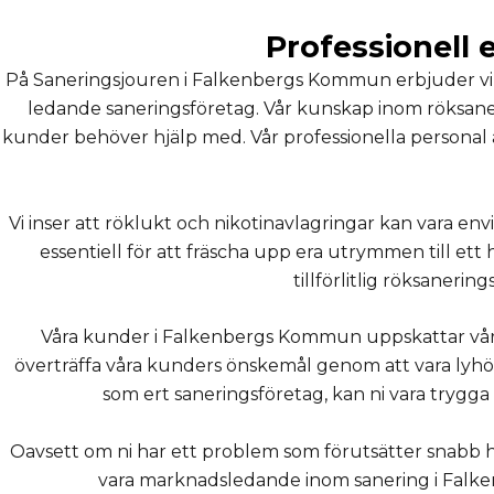
Professionell 
På Saneringsjouren i Falkenbergs Kommun erbjuder vi pro
ledande saneringsföretag. Vår kunskap inom röksaner
kunder behöver hjälp med. Vår professionella personal 
Vi inser att röklukt och nikotinavlagringar kan vara env
essentiell för att fräscha upp era utrymmen till ett 
tillförlitlig röksaner
Våra kunder i Falkenbergs Kommun uppskattar vår oms
överträffa våra kunders önskemål genom att vara lyhörd
som ert saneringsföretag, kan ni vara trygga 
Oavsett om ni har ett problem som förutsätter snabb han
vara marknadsledande inom sanering i Falken