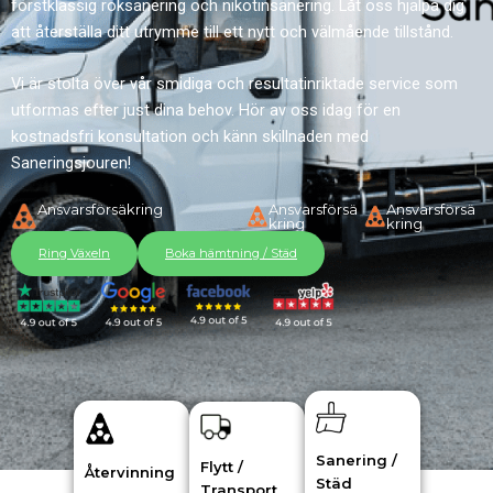
förstklassig röksanering och nikotinsanering. Låt oss hjälpa dig
att återställa ditt utrymme till ett nytt och välmående tillstånd.
Vi är stolta över vår smidiga och resultatinriktade service som
utformas efter just dina behov. Hör av oss idag för en
kostnadsfri konsultation och känn skillnaden med
Saneringsjouren!
Ansvarsförsäkring
Ansvarsförsä
Ansvarsförsä
kring
kring
Ring Växeln
Boka hämtning / Städ
Sanering /
Flytt /
Återvinning
Städ
Transport