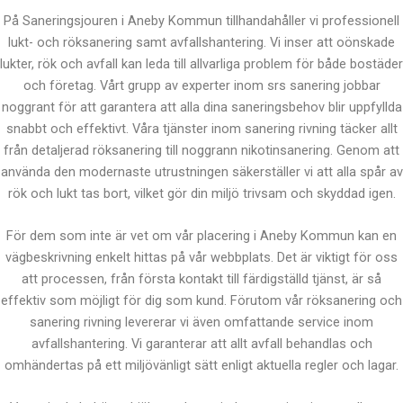
På Saneringsjouren i Aneby Kommun tillhandahåller vi professionell
lukt- och röksanering samt avfallshantering. Vi inser att oönskade
lukter, rök och avfall kan leda till allvarliga problem för både bostäder
och företag. Vårt grupp av experter inom srs sanering jobbar
noggrant för att garantera att alla dina saneringsbehov blir uppfyllda
snabbt och effektivt. Våra tjänster inom sanering rivning täcker allt
från detaljerad röksanering till noggrann nikotinsanering. Genom att
använda den modernaste utrustningen säkerställer vi att alla spår av
rök och lukt tas bort, vilket gör din miljö trivsam och skyddad igen.
För dem som inte är vet om vår placering i Aneby Kommun kan en
vägbeskrivning enkelt hittas på vår webbplats. Det är viktigt för oss
att processen, från första kontakt till färdigställd tjänst, är så
effektiv som möjligt för dig som kund. Förutom vår röksanering och
sanering rivning levererar vi även omfattande service inom
avfallshantering. Vi garanterar att allt avfall behandlas och
omhändertas på ett miljövänligt sätt enligt aktuella regler och lagar.