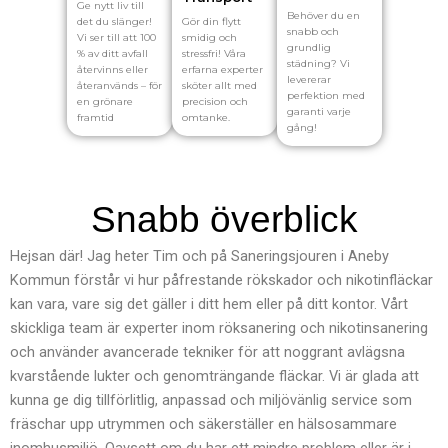
Ge nytt liv till
Behöver du en
Gör din flytt
det du slänger!
snabb och
smidig och
Vi ser till att 100
grundlig
stressfri! Våra
% av ditt avfall
städning? Vi
erfarna experter
återvinns eller
levererar
sköter allt med
återanvänds – för
perfektion med
precision och
en grönare
garanti varje
omtanke.
framtid
gång!
Snabb överblick
Hejsan där! Jag heter Tim och på Saneringsjouren i Aneby
Kommun förstår vi hur påfrestande rökskador och nikotinfläckar
kan vara, vare sig det gäller i ditt hem eller på ditt kontor. Vårt
skickliga team är experter inom röksanering och nikotinsanering
och använder avancerade tekniker för att noggrant avlägsna
kvarstående lukter och genomträngande fläckar. Vi är glada att
kunna ge dig tillförlitlig, anpassad och miljövänlig service som
fräschar upp utrymmen och säkerställer en hälsosammare