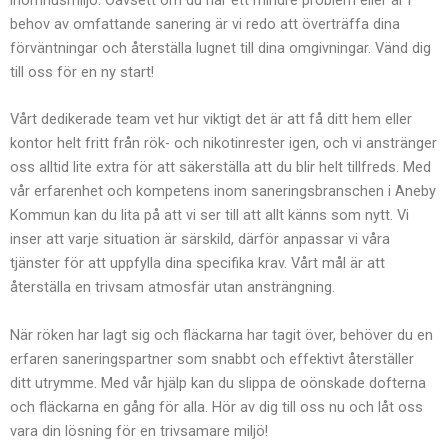
inomhusmiljö. Oavsett om du har ett mindre problem eller är i
behov av omfattande sanering är vi redo att överträffa dina
förväntningar och återställa lugnet till dina omgivningar. Vänd dig
till oss för en ny start!
Vårt dedikerade team vet hur viktigt det är att få ditt hem eller
kontor helt fritt från rök- och nikotinrester igen, och vi anstränger
oss alltid lite extra för att säkerställa att du blir helt tillfreds. Med
vår erfarenhet och kompetens inom saneringsbranschen i Aneby
Kommun kan du lita på att vi ser till att allt känns som nytt. Vi
inser att varje situation är särskild, därför anpassar vi våra
tjänster för att uppfylla dina specifika krav. Vårt mål är att
återställa en trivsam atmosfär utan ansträngning.
När röken har lagt sig och fläckarna har tagit över, behöver du en
erfaren saneringspartner som snabbt och effektivt återställer
ditt utrymme. Med vår hjälp kan du slippa de oönskade dofterna
och fläckarna en gång för alla. Hör av dig till oss nu och låt oss
vara din lösning för en trivsamare miljö!