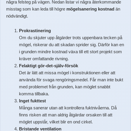
några felsteg på vägen. Nedan listar vi några återkommande
misstag som kan leda till högre
mögelsanering kostnad
än
nödvändigt.
Prokrastinering
Om du skjuter upp åtgärder trots uppenbara tecken på
mögel, riskerar du att skadan sprider sig. Därför kan en
i grunden mindre kostnad växa till ett stort projekt som
kräver omfattande rivning.
Felaktigt gör-det-själv-försök
Det är lätt att missa mögel i konstruktionen eller att
använda för svaga rengöringsmedel. Får man inte bukt
med problemet från grunden, kan möglet snabbt
komma tillbaka.
Inget fukttest
Många sanerar utan att kontrollera fuktnivåerna. Då
finns risken att man aldrig åtgärdar orsaken till att
möglet uppstår, vilket blir en ond cirkel.
Bristande ventilation