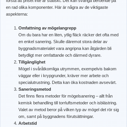
förstå att priset inte är statiskt. Det kan svänga beroende på
en rad olika komponenter. Här är några av de viktigaste
aspekterna:
Omfattning av mögelangrepp
Om du bara har en liten, ytlig fläck räcker det ofta med
en enkel sanering. Skulle däremot stora delar av
byggnadsmaterialet vara angripna kan åtgärden bli
betydligt mer omfattande och därmed dyrare.
Tillgänglighet
Mögel i svåråtkomliga utrymmen, exempelvis bakom
väggar eller i krypgrunder, kräver mer arbete och
specialutrustning. Detta kan öka kostnaden avsevärt.
Saneringsmetod
Det finns flera metoder för mögelsanering – allt från
kemisk behandling till torrluftsmetoder och isblästring.
Valet av metod beror på vilken typ av mögel det rör sig
om, samt på byggnadens förutsättningar.
Arbetstid