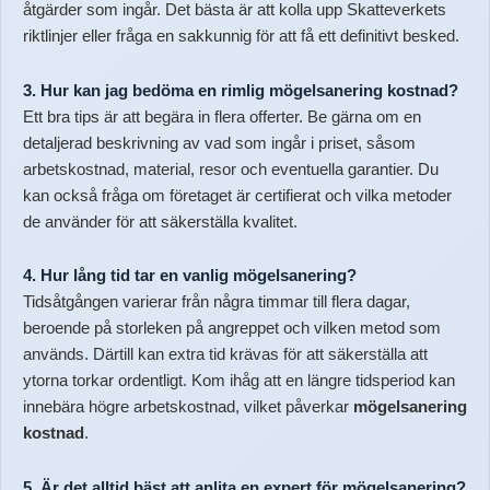
åtgärder som ingår. Det bästa är att kolla upp Skatteverkets
riktlinjer eller fråga en sakkunnig för att få ett definitivt besked.
3. Hur kan jag bedöma en rimlig mögelsanering kostnad?
Ett bra tips är att begära in flera offerter. Be gärna om en
detaljerad beskrivning av vad som ingår i priset, såsom
arbetskostnad, material, resor och eventuella garantier. Du
kan också fråga om företaget är certifierat och vilka metoder
de använder för att säkerställa kvalitet.
4. Hur lång tid tar en vanlig mögelsanering?
Tidsåtgången varierar från några timmar till flera dagar,
beroende på storleken på angreppet och vilken metod som
används. Därtill kan extra tid krävas för att säkerställa att
ytorna torkar ordentligt. Kom ihåg att en längre tidsperiod kan
innebära högre arbetskostnad, vilket påverkar
mögelsanering
kostnad
.
5. Är det alltid bäst att anlita en expert för mögelsanering?