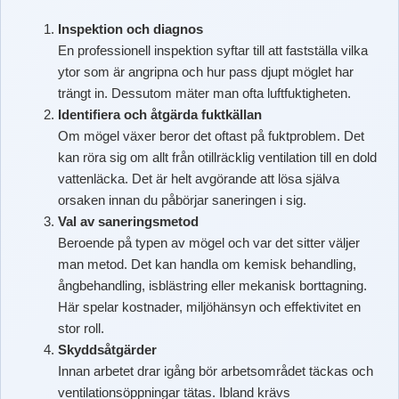
Inspektion och diagnos
En professionell inspektion syftar till att fastställa vilka
ytor som är angripna och hur pass djupt möglet har
trängt in. Dessutom mäter man ofta luftfuktigheten.
Identifiera och åtgärda fuktkällan
Om mögel växer beror det oftast på fuktproblem. Det
kan röra sig om allt från otillräcklig ventilation till en dold
vattenläcka. Det är helt avgörande att lösa själva
orsaken innan du påbörjar saneringen i sig.
Val av saneringsmetod
Beroende på typen av mögel och var det sitter väljer
man metod. Det kan handla om kemisk behandling,
ångbehandling, isblästring eller mekanisk borttagning.
Här spelar kostnader, miljöhänsyn och effektivitet en
stor roll.
Skyddsåtgärder
Innan arbetet drar igång bör arbetsområdet täckas och
ventilationsöppningar tätas. Ibland krävs