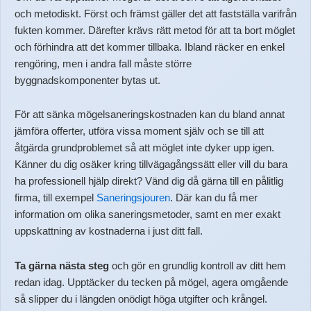
och metodiskt. Först och främst gäller det att fastställa varifrån
fukten kommer. Därefter krävs rätt metod för att ta bort möglet
och förhindra att det kommer tillbaka. Ibland räcker en enkel
rengöring, men i andra fall måste större
byggnadskomponenter bytas ut.
För att sänka mögelsaneringskostnaden kan du bland annat
jämföra offerter, utföra vissa moment själv och se till att
åtgärda grundproblemet så att möglet inte dyker upp igen.
Känner du dig osäker kring tillvägagångssätt eller vill du bara
ha professionell hjälp direkt? Vänd dig då gärna till en pålitlig
firma, till exempel
Saneringsjouren
. Där kan du få mer
information om olika saneringsmetoder, samt en mer exakt
uppskattning av kostnaderna i just ditt fall.
Ta gärna nästa steg
och gör en grundlig kontroll av ditt hem
redan idag. Upptäcker du tecken på mögel, agera omgående
så slipper du i längden onödigt höga utgifter och krångel.