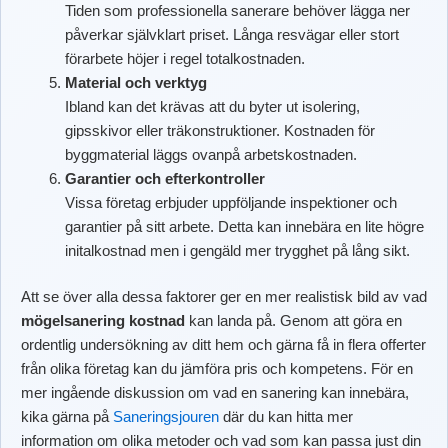
Tiden som professionella sanerare behöver lägga ner
påverkar självklart priset. Långa resvägar eller stort
förarbete höjer i regel totalkostnaden.
Material och verktyg
Ibland kan det krävas att du byter ut isolering,
gipsskivor eller träkonstruktioner. Kostnaden för
byggmaterial läggs ovanpå arbetskostnaden.
Garantier och efterkontroller
Vissa företag erbjuder uppföljande inspektioner och
garantier på sitt arbete. Detta kan innebära en lite högre
initalkostnad men i gengäld mer trygghet på lång sikt.
Att se över alla dessa faktorer ger en mer realistisk bild av vad
mögelsanering kostnad
kan landa på. Genom att göra en
ordentlig undersökning av ditt hem och gärna få in flera offerter
från olika företag kan du jämföra pris och kompetens. För en
mer ingående diskussion om vad en sanering kan innebära,
kika gärna på
Saneringsjouren
där du kan hitta mer
information om olika metoder och vad som kan passa just din