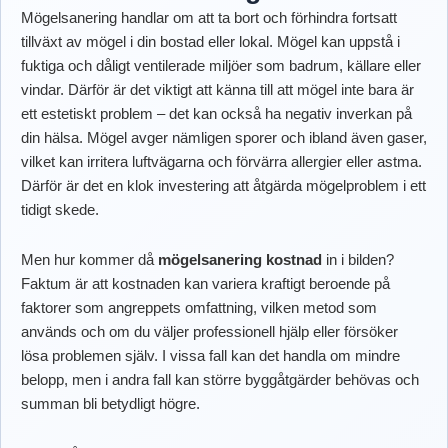
Mögelsanering handlar om att ta bort och förhindra fortsatt
tillväxt av mögel i din bostad eller lokal. Mögel kan uppstå i
fuktiga och dåligt ventilerade miljöer som badrum, källare eller
vindar. Därför är det viktigt att känna till att mögel inte bara är
ett estetiskt problem – det kan också ha negativ inverkan på
din hälsa. Mögel avger nämligen sporer och ibland även gaser,
vilket kan irritera luftvägarna och förvärra allergier eller astma.
Därför är det en klok investering att åtgärda mögelproblem i ett
tidigt skede.
Men hur kommer då
mögelsanering kostnad
in i bilden?
Faktum är att kostnaden kan variera kraftigt beroende på
faktorer som angreppets omfattning, vilken metod som
används och om du väljer professionell hjälp eller försöker
lösa problemen själv. I vissa fall kan det handla om mindre
belopp, men i andra fall kan större byggåtgärder behövas och
summan bli betydligt högre.