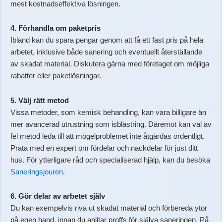
mest kostnadseffektiva lösningen.
4. Förhandla om paketpris
Ibland kan du spara pengar genom att få ett fast pris på hela
arbetet, inklusive både sanering och eventuellt återställande
av skadat material. Diskutera gärna med företaget om möjliga
rabatter eller paketlösningar.
5. Välj rätt metod
Vissa metoder, som kemisk behandling, kan vara billigare än
mer avancerad utrustning som isblästring. Däremot kan val av
fel metod leda till att mögelproblemet inte åtgärdas ordentligt.
Prata med en expert om fördelar och nackdelar för just ditt
hus. För ytterligare råd och specialiserad hjälp, kan du besöka
Saneringsjouren
.
6. Gör delar av arbetet själv
Du kan exempelvis riva ut skadat material och förbereda ytor
på egen hand, innan du anlitar proffs för själva saneringen. På