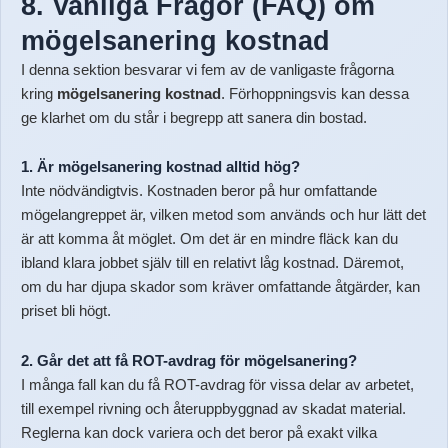
8. Vanliga Frågor (FAQ) om
mögelsanering kostnad
I denna sektion besvarar vi fem av de vanligaste frågorna
kring
mögelsanering kostnad
. Förhoppningsvis kan dessa
ge klarhet om du står i begrepp att sanera din bostad.
1. Är mögelsanering kostnad alltid hög?
Inte nödvändigtvis. Kostnaden beror på hur omfattande
mögelangreppet är, vilken metod som används och hur lätt det
är att komma åt möglet. Om det är en mindre fläck kan du
ibland klara jobbet själv till en relativt låg kostnad. Däremot,
om du har djupa skador som kräver omfattande åtgärder, kan
priset bli högt.
2. Går det att få ROT-avdrag för mögelsanering?
I många fall kan du få ROT-avdrag för vissa delar av arbetet,
till exempel rivning och återuppbyggnad av skadat material.
Reglerna kan dock variera och det beror på exakt vilka