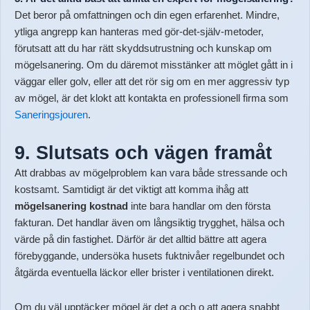
Det beror på omfattningen och din egen erfarenhet. Mindre,
ytliga angrepp kan hanteras med gör-det-själv-metoder,
förutsatt att du har rätt skyddsutrustning och kunskap om
mögelsanering. Om du däremot misstänker att möglet gått in i
väggar eller golv, eller att det rör sig om en mer aggressiv typ
av mögel, är det klokt att kontakta en professionell firma som
Saneringsjouren
.
9. Slutsats och vägen framåt
Att drabbas av mögelproblem kan vara både stressande och
kostsamt. Samtidigt är det viktigt att komma ihåg att
mögelsanering kostnad
inte bara handlar om den första
fakturan. Det handlar även om långsiktig trygghet, hälsa och
värde på din fastighet. Därför är det alltid bättre att agera
förebyggande, undersöka husets fuktnivåer regelbundet och
åtgärda eventuella läckor eller brister i ventilationen direkt.
Om du väl upptäcker mögel är det a och o att agera snabbt