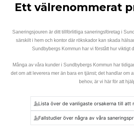
Ett välrenommerat pr
Saneringsjouren är ditt tillförlitliga saneringsföretag i S
särskilt i hem och kontor där rökskador kan skada hälsan
Sundbybergs Kommun har vi förstått hur viktigt det
Många av våra kunder i Sundbybergs Kommun har tidigare va
det om att leverera mer än bara en tjänst; det handlar om
behov, är vi här för att h
Lista över de vanligaste orsakerna till at
Fallstudier över några av våra saneringspr