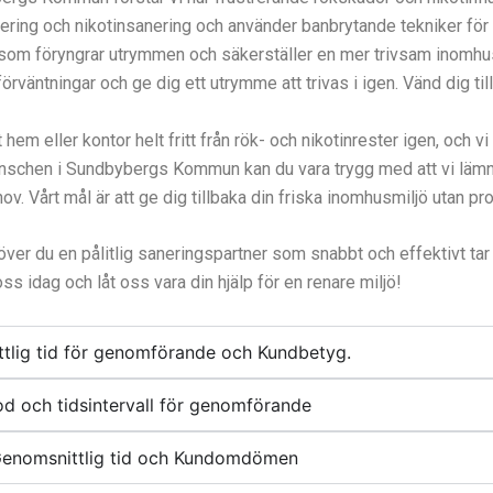
ring och nikotinsanering och använder banbrytande tekniker för at
som föryngrar utrymmen och säkerställer en mer trivsam inomhusmi
rväntningar och ge dig ett utrymme att trivas i igen. Vänd dig till
em eller kontor helt fritt från rök- och nikotinrester igen, och vi a
hen i Sundbybergs Kommun kan du vara trygg med att vi lämnar di
hov. Vårt mål är att ge dig tillbaka din friska inomhusmiljö utan pr
höver du en pålitlig saneringspartner som snabbt och effektivt ta
s idag och låt oss vara din hjälp för en renare miljö!
ttlig tid för genomförande och Kundbetyg.
d och tidsintervall för genomförande
 Genomsnittlig tid och Kundomdömen