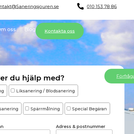
ntakt@Saneringsjouren.se
010 153 78 86
m oss
Blog
Kontakta oss
Förfråg
er du hjälp med?
ng
Liksanering / Blodsanering
sanering
Spärrmålning
Special Begäran
mn
Adress & postnummer