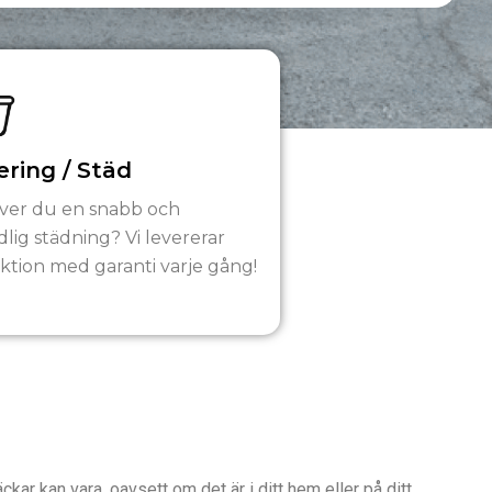
ring / Städ
ver du en snabb och
lig städning? Vi levererar
ktion med garanti varje gång!
ar kan vara, oavsett om det är i ditt hem eller på ditt