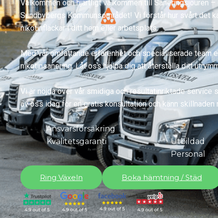
Välkommen och hjärtligt välkommen till Saneringsjouren – d
Sundbybergs Kommunsområdet! Vi förstår hur svårt det ka
nikotinfläckar i ditt hem eller arbetsplats.
Med vår omfattande erfarenhet och specialiserade team er
nikotinsanering. Låt oss hjälpa dig att återställa ditt utrymme
Vi är nöjda över vår smidiga och resultatinriktade service 
av oss idag för en gratis konsultation och känn skillnade
Ansvarsförsäkring
Kvalitetsgaranti
Utbildad
Personal
Ring Växeln
Boka hämtning / Städ