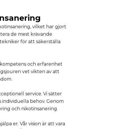
insanering
tinsanering, vilket har gjort
antera de mest krävande
ekniker för att säkerställa
år kompetens och erfarenhet
ngsjouren vet vikten av att
endom.
tionell service. Vi sätter
as individuella behov. Genom
nering och nikotinsanering.
lpa er. Vår vision är att vara