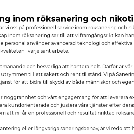
ring inom röksanering och nikot
i oss på professionell service inom röksanering och niko
skap inom röksanering ser till att vi framgångsrikt kan h
e personal använder avancerad teknologi och effektiva t
kvaliteten i varje sant arbete.
a utmanande och besvärliga att hantera helt. Därför är v
utrymmen till ett säkert och rent tillstånd. Vi på Saneri
tjänst för att bidra till skydd av både människor och eg
oggrannhet och vårt engagemang för att leverera excep
 vara kundorienterade och justera våra tjänster efter der
 om att ni får en professionell och resultatinriktad röksa
ering eller långvariga saneringsbehov, är vi redo att hjä