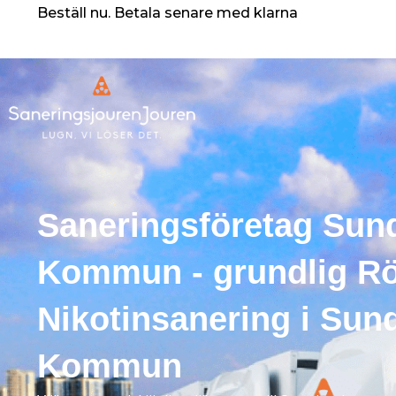
Skip
Beställ nu. Betala senare med klarna
to
content
Saneringsföretag Sun
Kommun - grundlig Rö
Nikotinsanering i Su
Kommun