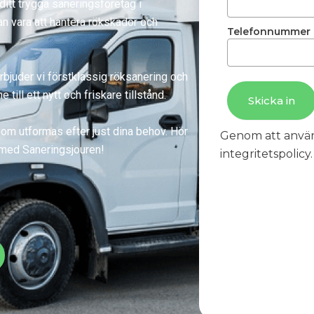
itt trygga saneringsföretag i
n vara att hantera rökskador och
Telefonnummer
bjuder vi förstklassig röksanering och
 till ett nytt och friskare tillstånd.
Skicka in
som utformas efter just dina behov. Hör
Genom att anvä
n med Saneringsjouren!
integritetspolicy.