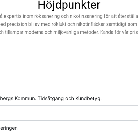
Höjdpunkter
expertis inom röksanering och nikotinsanering för att återstäl
recision bli av med röklukt och nikotinfläckar samtidigt som de b
ch tillämpar moderna och miljövänliga metoder. Kända för vår pris
bybergs Kommun. Tidsåtgång och Kundbetyg.
neringen