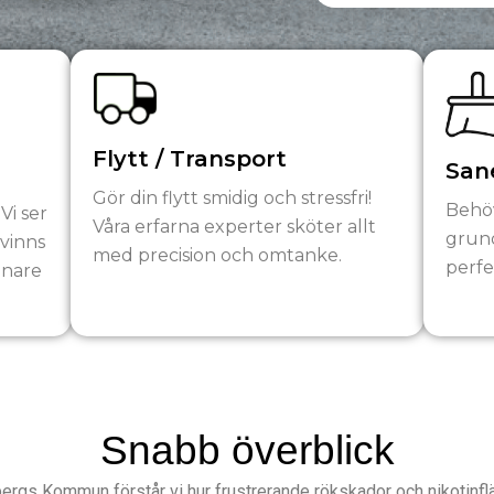
Flytt / Transport
Sane
Gör din flytt smidig och stressfri!
Behö
 Vi ser
Våra erfarna experter sköter allt
grund
rvinns
med precision och omtanke.
perfe
önare
Snabb överblick
gs Kommun förstår vi hur frustrerande rökskador och nikotinfläck