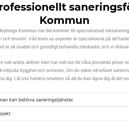
ofessionellt sanerings
Kommun
undbybergs Kommun när det kommer till specialiserad röksanering 
 och trivseln. Vårt team av experter är specialiserat på att hant
 är att snabbt och grundligt behandla rökskador, och vi strävar ef
lt andra aktörer men har valt oss för våra prisvärda priser oc
 att erbjuda trygghet och sinnesro. Om du söker ett erfaret s
jälpa dig. Låt oss hantera smutsen så att du kan ägna dig åt det s
t man kan behöva saneringstjänster
ojekt