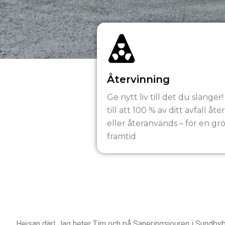
Återvinning
Ge nytt liv till det du slänger!
till att 100 % av ditt avfall åte
eller återanvänds – för en gr
framtid
Hejsan där! Jag heter Tim och på Saneringsjouren i Sundbyber