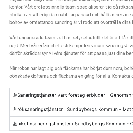
kontor. Vårt professionella team specialiserar sig på röksane
stolta över att erbjuda snabb, anpassad och hållbar service 
behov av omfattande sanering är vi redo att överträffa dina fö
Vårt engagerade team vet hur betydelsefullt det är att få ditt h
nöjd. Med vår erfarenhet och kompetens inom saneringsbransc
därför skräddarsyr vi våra tjänster för att passa just dina be
När röken har lagt sig och fläckarna har börjat dominera, be
oönskade dofterna och fläckarna en gång för alla. Kontakta os
Saneringstjänster vårt företag erbjuder - Genomsni
röksaneringstjänster i Sundbybergs Kommun - Meto
nikotinsaneringstjänster i Sundbybergs Kommun.-