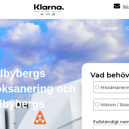
ko
Tjänster
O
dbybergs
Vad behöv
ksanering och
Missärsaneri
ndbybergs
Niktoin / Rök
Fullständigt na