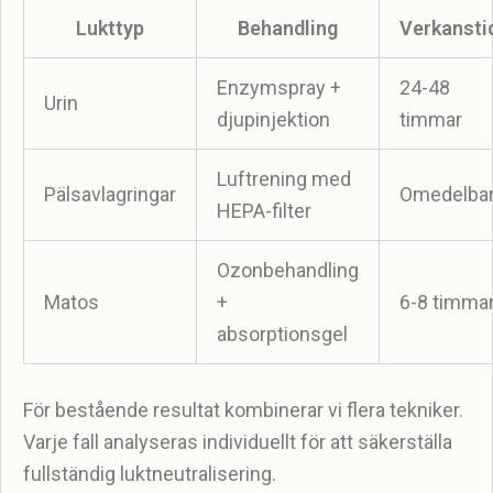
Lukttyp
Behandling
Verkansti
Enzymspray +
24-48
Urin
djupinjektion
timmar
Luftrening med
Pälsavlagringar
Omedelba
HEPA-filter
Ozonbehandling
Matos
+
6-8 timma
absorptionsgel
För bestående resultat kombinerar vi flera tekniker.
Varje fall analyseras individuellt för att säkerställa
fullständig luktneutralisering.