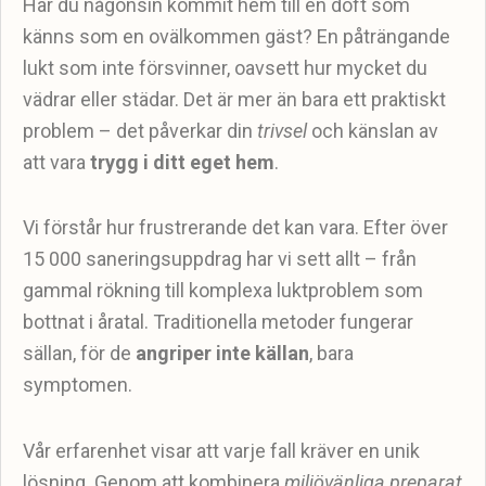
Har du någonsin kommit hem till en doft som
känns som en ovälkommen gäst? En påträngande
lukt som inte försvinner, oavsett hur mycket du
vädrar eller städar. Det är mer än bara ett praktiskt
problem – det påverkar din
trivsel
och känslan av
att vara
trygg i ditt eget hem
.
Vi förstår hur frustrerande det kan vara. Efter över
15 000 saneringsuppdrag har vi sett allt – från
gammal rökning till komplexa luktproblem som
bottnat i åratal. Traditionella metoder fungerar
sällan, för de
angriper inte källan
, bara
symptomen.
Vår erfarenhet visar att varje fall kräver en unik
lösning. Genom att kombinera
miljövänliga preparat