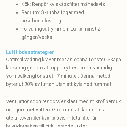
Kök: Rengör kylskåpsfilter månadsvis
Badrum: Skrubba fogar med
bikarbonatlösning
Förvaringsutrymmen: Lufta minst 2
gånger/vecka
Luftflödesstrategier
Optimal vädring kräver mer än öppna fönster. Skapa
korsdrag genom att öppna ytterdörren samtidigt
som balkongfönstret i 7 minuter. Denna metod
byter ut 90% av luften utan att kyla ned rummet.
Ventilationsdon rengörs enklast med mikrofiberduk
och ljummet vatten. Glöm inte att kontrollera
uteluftsventiler kvartalsvis – täta filter är
huvudorsaken till cirkulerande lukter.