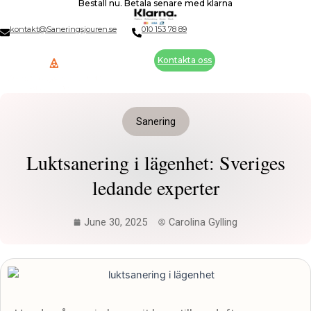
Beställ nu. Betala senare med klarna
Skip
to
kontakt@Saneringsjouren.se
010 153 78 89
content
Kontakta oss
Sanering
Luktsanering i lägenhet: Sveriges
ledande experter
June 30, 2025
Carolina Gylling