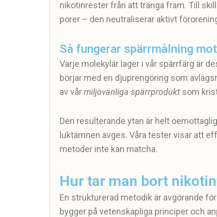
nikotinrester från att tränga fram. Till skil
porer – den neutraliserar aktivt förorenin
Så fungerar spärrmålning mot 
Varje molekylär lager i vår spärrfärg är de
börjar med en djuprengöring som avlägsnar
av vår
miljövänliga spärrprodukt
som krista
Den resulterande ytan är helt oemottaglig
luktämnen avges. Våra tester visar att eff
metoder inte kan matcha.
Hur tar man bort nikotin
En strukturerad metodik är avgörande för
bygger på vetenskapliga principer och an