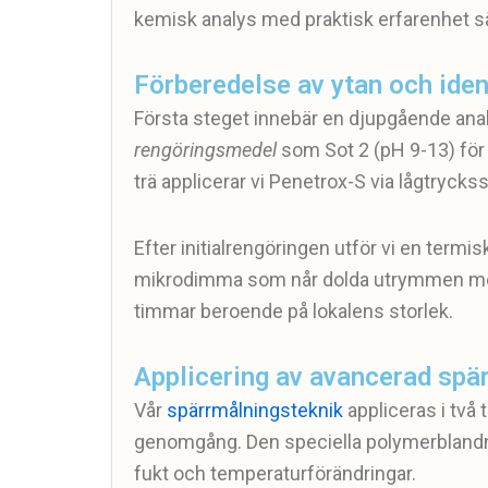
kemisk analys med praktisk erfarenhet säke
Förberedelse av ytan och ident
Första steget innebär en djupgående analy
rengöringsmedel
som Sot 2 (pH 9-13) för a
trä applicerar vi Penetrox-S via lågtrycks
Efter initialrengöringen utför vi en term
mikrodimma som når dolda utrymmen mell
timmar beroende på lokalens storlek.
Applicering av avancerad spä
Vår
spärrmålningsteknik
appliceras i två
genomgång. Den speciella polymerblandn
fukt och temperaturförändringar.