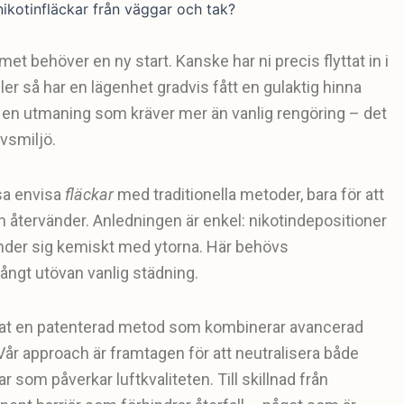
t behöver en ny start. Kanske har ni precis flyttat in i
ller så har en lägenhet gradvis fått en gulaktig hinna
t en utmaning som kräver mer än vanlig rengöring – det
ivsmiljö.
ssa envisa
fläckar
med traditionella metoder, bara för att
en återvänder. Anledningen är enkel: nikotindepositioner
binder sig kemiskt med ytorna. Här behövs
ångt utövan vanlig städning.
klat en patenterad metod som kombinerar avancerad
Vår approach är framtagen för att neutralisera både
r som påverkar luftkvaliteten. Till skillnad från