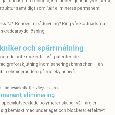
ningar endast föroreningar, inte underliggande
ytor
. Detta
 struktur samtidigt som
lukt
elimineras permanent.
esultat
. Behöver ni rådgivning? Ring vår kostnadsfria
 skräddarsydd lösning.
kniker och spärrmålning
etoder inte räcker till. Vår patenterade
aradigmförskjutning inom saneringsbranschen – en
tan eliminerar dem på molekylär nivå.
rmanent eliminering
specialutvecklade polymerer skapar vår färg en
r sig kemiskt med underlaget och blockerar effektivt