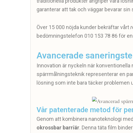
traditionella produkter angriper våra lös
garanterar att tak och väggar bevarar sin
Över 15 000 nöjda kunder bekräftar vårt
r
bedömningstelefon 010 153 78 86 för en
Avancerade saneringste
Innovation är nyckeln när konventionella m
spärrmålningsteknik representerar en p
lösning som inte bara täcker problemen u
Vår patenterade metod för pe
Genom att kombinera nanoteknologi med 
okrossbar barriär
. Denna täta film binde