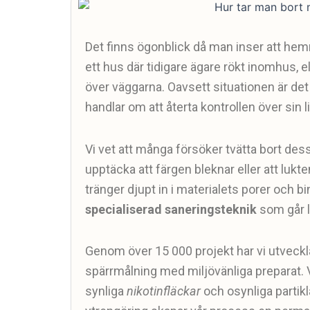
Det finns ögonblick då man inser att hemme
ett hus där tidigare ägare rökt inomhus, e
över väggarna. Oavsett situationen är de
handlar om att återta kontrollen över sin l
Vi vet att många försöker tvätta bort de
upptäcka att färgen bleknar eller att lukt
tränger djupt in i materialets porer och 
specialiserad saneringsteknik
som går l
Genom över 15 000 projekt har vi utvec
spärrmålning med miljövänliga preparat. 
synliga
nikotinfläckar
och osynliga partikla