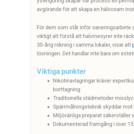
ytrengöring skapar vår process en perman
avgörande för att skapa en hälsosam in
För dem som står inför saneringsarbete 
viktigt att förstå att halvmesyrer inte r
30-årig rökning i samma lokaler, visar att
lösningen. Det handlar inte bara om esteti
Viktiga punkter
Nikotinavlagringar kräver expertk
borttagning
Traditionella städmetoder misslyck
Spärrmålningsteknik skyddar mot fr
Miljövänliga preparat säkerställer
Dokumenterad framgång i över 15 0