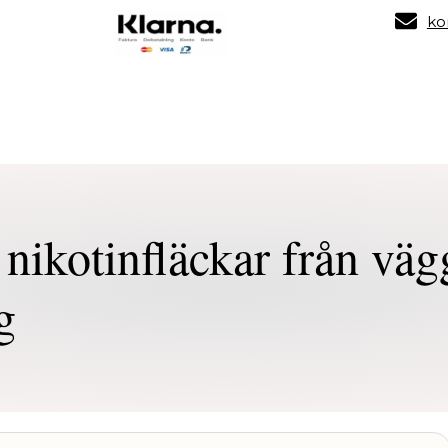
ko
Tjänster
O
 nikotinfläckar från väg
g