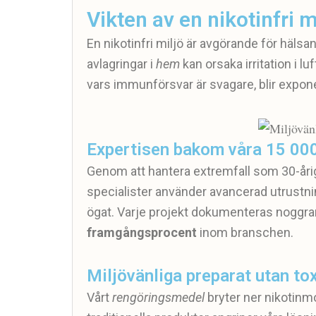
Vikten av en nikotinfri m
En nikotinfri miljö är avgörande för hälsan,
avlagringar i
hem
kan orsaka irritation i lu
vars immunförsvar är svagare, blir exponer
Expertisen bakom våra 15 00
Genom att hantera extremfall som 30-årig 
specialister använder avancerad utrustnin
ögat. Varje projekt dokumenteras noggra
framgångsprocent
inom branschen.
Miljövänliga preparat utan t
Vårt
rengöringsmedel
bryter ner nikotinmol