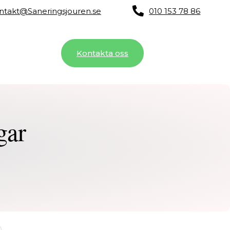
ntakt@Saneringsjouren.se
010 153 78 86
m oss
Blog
Kontakta oss
gar