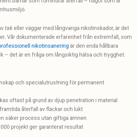
ent barriär som förhindrar återfall – något som är
omhusmiljö.
av
tak
eller väggar med långvariga nikotinskador, är det
äcker. Vår dokumenterade erfarenhet från extremfall, som
professionell nikotinsanering
är den enda hållbara
k – det är en fråga om långsiktig hälsa och trygghet.
unskap och specialutrustning för permanent
as oftast på grund av djup penetration i material
amtida återfall av fläckar och lukt
 en säker process utan giftiga ämnen
00 projekt ger garanterat resultat