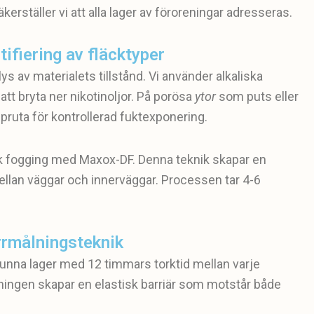
rställer vi att alla lager av föroreningar adresseras.
ifiering av fläcktyper
s av materialets tillstånd. Vi använder alkaliska
tt bryta ner nikotinoljor. På porösa
ytor
som puts eller
spruta för kontrollerad fuktexponering.
isk fogging med Maxox-DF. Denna teknik skapar en
an väggar och innerväggar. Processen tar 4-6
rrmålningsteknik
 tunna lager med 12 timmars torktid mellan varje
ingen skapar en elastisk barriär som motstår både