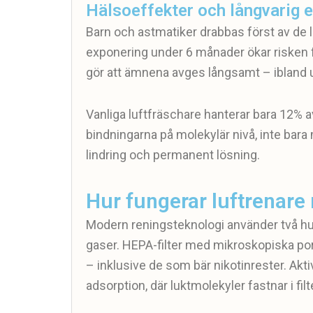
Hälsoeffekter och långvarig 
Barn och astmatiker drabbas först av de lä
exponering under 6 månader ökar risken
gör att ämnena avges långsamt – ibland up
Vanliga luftfräschare hanterar bara 12% a
bindningarna på molekylär nivå, inte bara m
lindring och permanent lösning.
Hur fungerar luftrenare
Modern reningsteknologi använder två hu
gaser. HEPA-filter med mikroskopiska por
– inklusive de som bär nikotinrester. Ak
adsorption, där luktmolekyler fastnar i fil