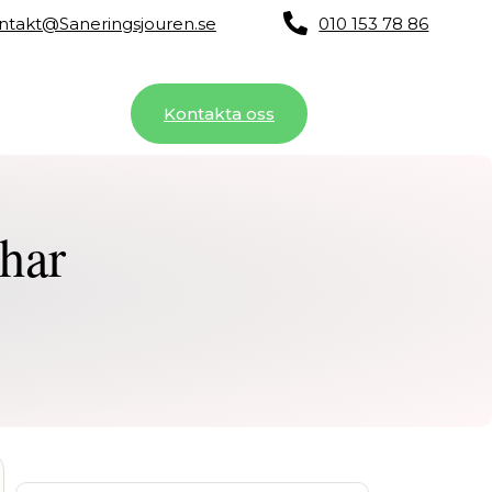
ntakt@Saneringsjouren.se
010 153 78 86
m oss
Blog
Kontakta oss
 har