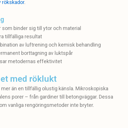
v rökskador
.
åg
 som binder sig till ytor och material
tillfälliga resultat
bination av luftrening och kemisk behandling
ermanent borttagning av luktspår
sar metodernas effektivitet
met med röklukt
t mer än en tillfällig olustig känsla. Mikroskopiska
ialens porer – från gardiner till betongväggar. Dessa
som vanliga rengöringsmetoder inte bryter.