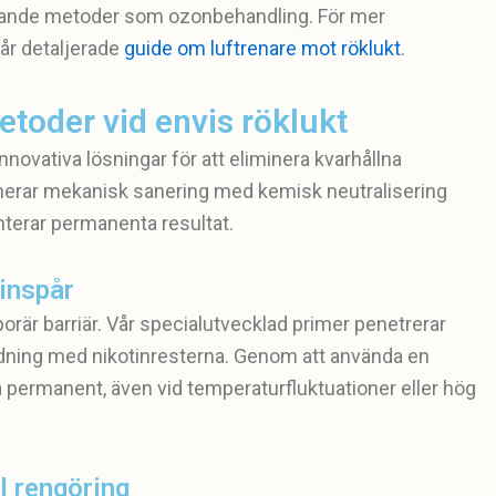
rande metoder som ozonbehandling. För mer
år detaljerade
guide om luftrenare mot röklukt
.
toder vid envis röklukt
ovativa lösningar för att eliminera kvarhållna
nerar mekanisk sanering med kemisk neutralisering
terar permanenta resultat.
inspår
porär barriär. Vår specialutvecklad primer penetrerar
ndning med nikotinresterna. Genom att använda en
 permanent, även vid temperaturfluktuationer eller hög
l rengöring