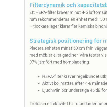
Filterdynamik och kapacitets
Ett HEPA-filter kräver minst 4-5 luftomsä
rum rekommenderas en enhet med 150 m³/h
– tjockare lager klarar fler kemiska bind
Strategisk positionering för 
Placera enheten minst 50 cm från väggar 
med möbler eller gardiner. Våra tester vi
37% jämfört med hörnplacering.
HEPA-filter kräver regelbundet ut
Aktivt kol mättas efter 4-6 månad
Ljudnivån bör understiga 45 dB för n
Trots sin effektivitet har standardenhet