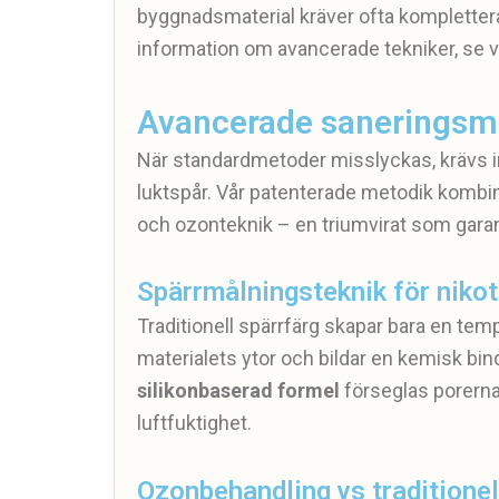
byggnadsmaterial kräver ofta komplette
information om avancerade tekniker, se v
Avancerade saneringsme
När standardmetoder misslyckas, krävs inn
luktspår. Vår patenterade metodik kombi
och ozonteknik – en triumvirat som garan
Spärrmålningsteknik för nikot
Traditionell spärrfärg skapar bara en tem
materialets ytor och bildar en kemisk bi
silikonbaserad formel
förseglas porerna
luftfuktighet.
Ozonbehandling vs traditionel