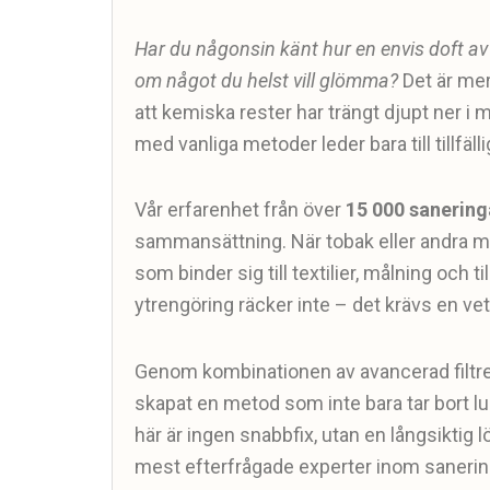
Har du någonsin känt hur en envis doft a
om något du helst vill glömma?
Det är mer
att kemiska rester har trängt djupt ner i 
med vanliga metoder leder bara till tillfälli
Vår erfarenhet från över
15 000 sanering
sammansättning. När tobak eller andra mat
som binder sig till textilier, målning och t
ytrengöring räcker inte – det krävs en vet
Genom kombinationen av avancerad filtre
skapat en metod som inte bara tar bort l
här är ingen snabbfix, utan en långsikti
mest efterfrågade experter inom sanering