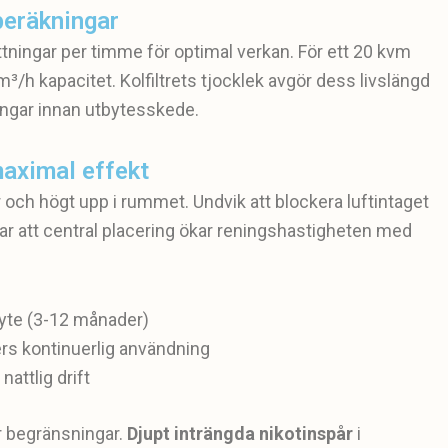
beräkningar
ttningar per timme för optimal verkan. För ett 20 kvm
 kapacitet. Kolfiltrets tjocklek avgör dess livslängd
ningar innan utbytesskede.
maximal effekt
och högt upp i rummet. Undvik att blockera luftintaget
sar att central placering ökar reningshastigheten med
byte (3-12 månader)
ers kontinuerlig användning
attlig drift
er begränsningar.
Djupt inträngda nikotinspår
i