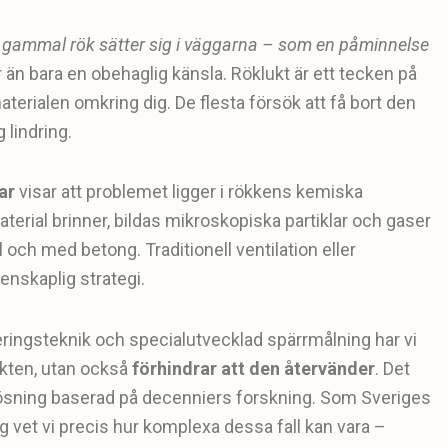
v gammal rök sätter sig i väggarna – som en påminnelse
 än bara en obehaglig känsla. Röklukt är ett tecken på
materialen omkring dig. De flesta försök att få bort den
g lindring.
ar
visar att problemet ligger i rökkens kemiska
erial brinner, bildas mikroskopiska partiklar och gaser
ill och med betong. Traditionell ventilation eller
enskaplig strategi.
ringsteknik och specialutvecklad spärrmålning har vi
ukten, utan också
förhindrar att den återvänder
. Det
g lösning baserad på decenniers forskning. Som Sveriges
 vet vi precis hur komplexa dessa fall kan vara –