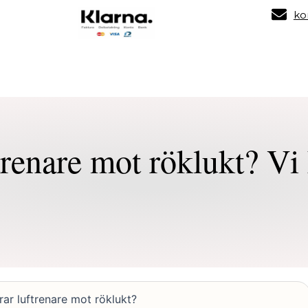
ko
Tjänster
O
trenare mot röklukt? Vi