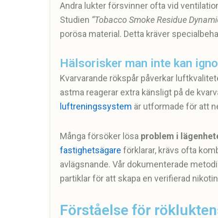
Andra lukter försvinner ofta vid ventilati
Studien
“Tobacco Smoke Residue Dynami
porösa material. Detta kräver specialbeha
Hälsorisker man inte kan igno
Kvarvarande rökspår påverkar luftkvalit
astma reagerar extra känsligt på de kvar
luftreningssystem
är utformade för att ne
Många försöker lösa
problem i lägenhet
fastighetsägare
förklarar, krävs ofta ko
avlägsnande. Vår dokumenterade metodik t
partiklar för att skapa en verifierad nikotin
Förståelse för röklukte