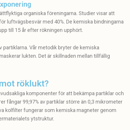
exponering
ttflyktiga organiska föreningarna. Studier visar att
 för luftvägsbesvär med 40%. De kemiska bindningarna
p till 15 år efter rökningen upphört.
v partiklarna. Vår metodik bryter de kemiska
askerar lukten. Det är skillnaden mellan tillfällig
 mot röklukt?
vudsakliga komponenter för att bekämpa partiklar och
er fångar 99,97% av partiklar större än 0,3 mikrometer
tiva kolfilter fungerar som kemiska magneter genom
termaterialets ytstruktur.