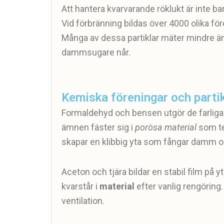
Att hantera kvarvarande röklukt är inte b
Vid förbränning bildas över 4000 olika före
Många av dessa partiklar mäter mindre än
dammsugare når.
Kemiska föreningar och partik
Formaldehyd och bensen utgör de farlig
ämnen fäster sig i
porösa material
som tex
skapar en klibbig yta som fångar damm oc
Aceton och tjära bildar en stabil film på 
kvarstår i
material
efter vanlig rengöring. 
ventilation.