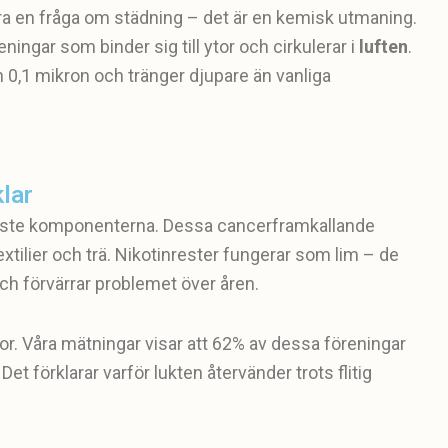
ara en fråga om städning – det är en kemisk utmaning.
ningar som binder sig till ytor och cirkulerar i
luften
.
 0,1 mikron och tränger djupare än vanliga
lar
aste komponenterna. Dessa cancerframkallande
tilier och trä. Nikotinrester fungerar som lim – de
h förvärrar problemet över åren.
ytor. Våra mätningar visar att 62% av dessa föreningar
Det förklarar varför lukten återvänder trots flitig