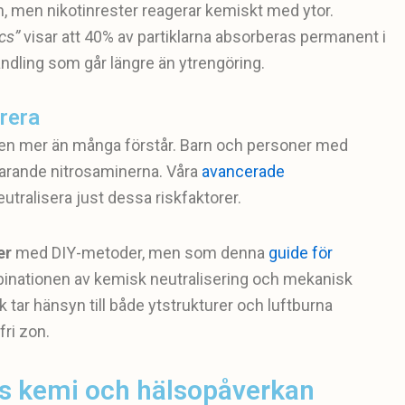
on, men nikotinrester reagerar kemiskt med ytor.
cs”
visar att 40% av partiklarna absorberas permanent i
ndling som går längre än ytrengöring.
rera
eten mer än många förstår. Barn och personer med
varande nitrosaminerna. Våra
avancerade
utralisera just dessa riskfaktorer.
er
med DIY-metoder, men som denna
guide för
mbinationen av kemisk neutralisering och mekanisk
ar hänsyn till både ytstrukturer och luftburna
fri zon.
ns kemi och hälsopåverkan