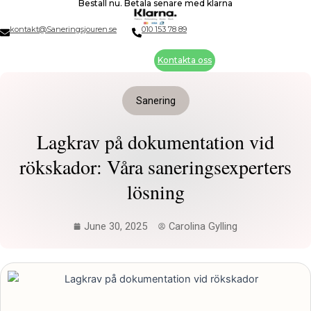
Beställ nu. Betala senare med klarna
Skip
to
kontakt@Saneringsjouren.se
010 153 78 89
content
Kontakta oss
Sanering
Lagkrav på dokumentation vid
rökskador: Våra saneringsexperters
lösning
June 30, 2025
Carolina Gylling