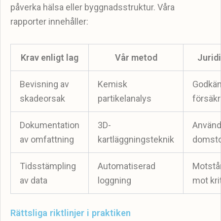
påverka hälsa eller byggnadsstruktur. Våra
rapporter innehåller:
Krav enligt lag
Vår metod
Jurid
Bevisning av
Kemisk
Godkän
skadeorsak
partikelanalys
försäk
Dokumentation
3D-
Användb
av omfattning
kartläggningsteknik
domsto
Tidsstämpling
Automatiserad
Motstå
av data
loggning
mot kri
Rättsliga riktlinjer i praktiken