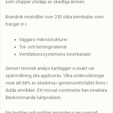
som stoppar utsläpp av skadliga ämnen.
Brandrök innehåller över 250 olika kemikalier som
tränger in i:
Väggars mikrostrukturer
Trä- och betongmaterial
Ventilationssystemens innerkanaler
Genom termisk analys kartlägger vi exakt var
spärrmålning ska appliceras. Våra undersökningar
visar att 68% av skadorna i genomsnittsfallet finns i
dolda områden. Ett missat centimeter kan innebära
återkommande luktproblem.
För textilier och möbler använder vi en speciell