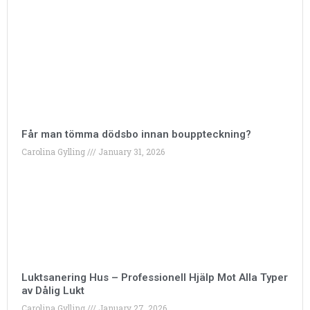
Får man tömma dödsbo innan bouppteckning?
Carolina Gylling
January 31, 2026
Luktsanering Hus – Professionell Hjälp Mot Alla Typer
av Dålig Lukt
Carolina Gylling
January 27, 2026