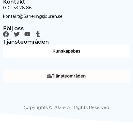
Kontakt
010 153 78 86
kontakt@Saneringsjouren.se
Följ oss
F
T
Y
T
a
w
o
u
Tjänsteområden
c
i
u
m
e
t
t
b
Kunskapsbas
b
t
u
l
o
e
b
r
o
r
e
k
Tjänsteområden
Copyrights © 2023- All Rights Reserved