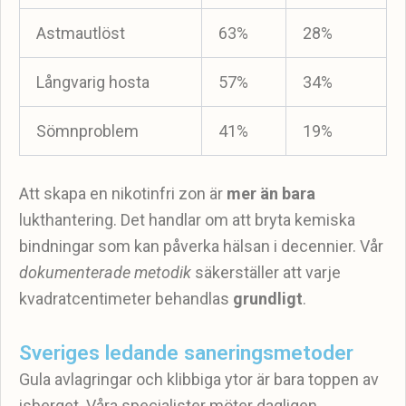
Astmautlöst
63%
28%
Långvarig hosta
57%
34%
Sömnproblem
41%
19%
Att skapa en nikotinfri zon är
mer än bara
lukthantering. Det handlar om att bryta kemiska
bindningar som kan påverka hälsan i decennier. Vår
dokumenterade metodik
säkerställer att varje
kvadratcentimeter behandlas
grundligt
.
Sveriges ledande saneringsmetoder
Gula avlagringar och klibbiga ytor är bara toppen av
isberget. Våra specialister möter dagligen