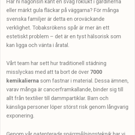
Har ni någonsin känt en svag röklukt i gardinerna
eller märkt gula fläckar på väggarna? För många
svenska familjer är detta en oroväckande
verklighet. Tobaksrökens spår är mer än ett
estetiskt problem – det är en tyst hälsorisk som
kan ligga och vänta i åratal.
Vårt team har sett hur traditionell städning
misslyckas med att ta bort de över
7000
kemikalierna
som fastnar i material. Dessa ämnen,
varav många är cancerframkallande, binder sig till
allt från textilier till dammpartiklar. Barn och
känsliga personer löper störst risk genom långvarig
exponering.
Genom vår
patenterade spärrmålningsteknik
har vi