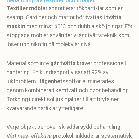
Behandling av textilier och möbler
Textilier möbler
absorberar rökpartiklar som en
svamp. Gardiner och mattor bör tvättas i
tvätta
maskin
med minst 60°C och dubbla sköljningar. För
stoppade möbler använder vi ångtvättsteknik som
löser upp nikotin på molekylär nivå.
Material som inte
går tvätta
kräver professionell
hantering. En kundrapport visar att 92% av
luktproblem i
lägenhet
ssoffor eliminerades
genom kombinerad kemtvätt och ozonbehandling.
Torkning i direkt solljus hjälper till att bryta ner
kvarvarande partiklar ytterligare.
Varje objekt behöver skräddarsydd behandling.
Vårt
mest effektiva
protokoll inkluderar systematisk