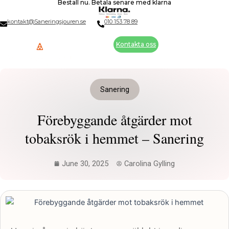
Beställ nu. Betala senare med klarna
Skip
to
kontakt@Saneringsjouren.se
010 153 78 89
content
Kontakta oss
Sanering
Förebyggande åtgärder mot
tobaksrök i hemmet – Sanering
June 30, 2025
Carolina Gylling