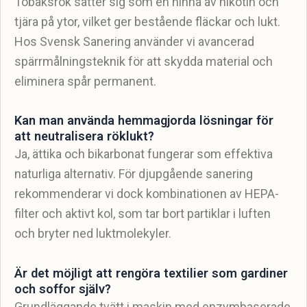
Tobaksrök sätter sig som en hinna av nikotin och
tjära på ytor, vilket ger bestående fläckar och lukt.
Hos Svensk Sanering använder vi avancerad
spärrmålningsteknik för att skydda material och
eliminera spår permanent.
Kan man använda hemmagjorda lösningar för
att neutralisera röklukt?
Ja, ättika och bikarbonat fungerar som effektiva
naturliga alternativ. För djupgående sanering
rekommenderar vi dock kombinationen av HEPA-
filter och aktivt kol, som tar bort partiklar i luften
och bryter ned luktmolekyler.
Är det möjligt att rengöra textilier som gardiner
och soffor själv?
Grundläggande tvätt i maskin med enzymbaserade